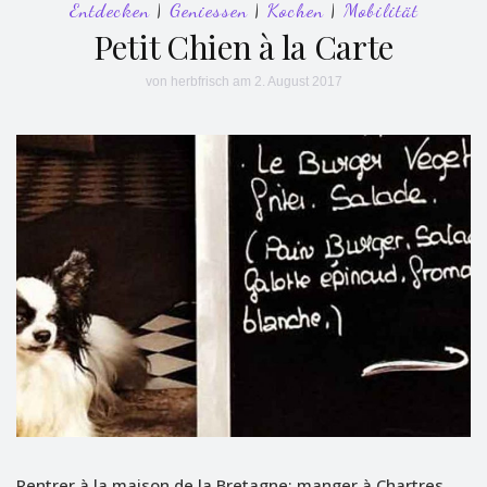
Entdecken
|
Geniessen
|
Kochen
|
Mobilität
Petit Chien à la Carte
von
herbfrisch
am 2. August 2017
Rentrer à la maison de la Bretagne: manger à Chartres.