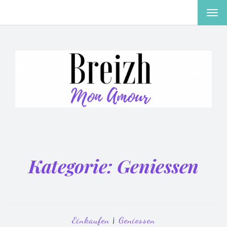
MEN
EIN-
ODE
AUS
Kategorie:
Geniessen
Einkaufen
|
Geniessen