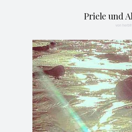
Priele und A
von
herbfr