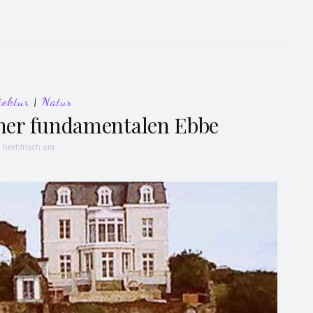
tektur
|
Natur
einer fundamentalen Ebbe
n
herbfrisch
am