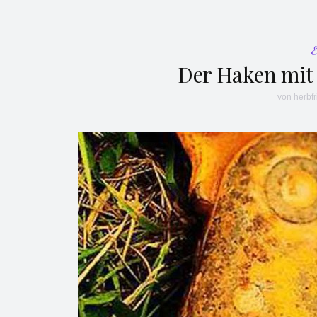
Der Haken mit 
von
herbfr