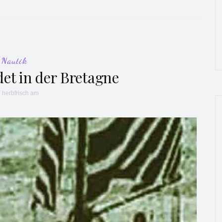
Nautik
det in der Bretagne
n
herbfrisch
am