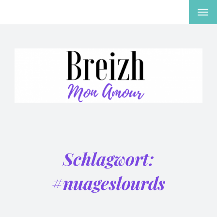
MEN
EIN-
ODE
AUS
Schlagwort:
#nuageslourds