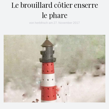
Le brouillard côtier enserre
le phare
von
herbfrisch
am 27. November 2017