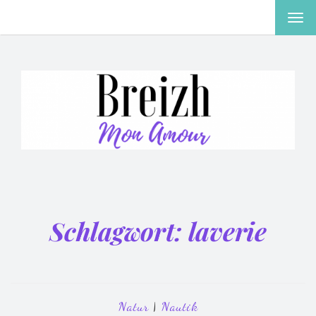
MEN
EIN-
ODE
AUS
Schlagwort:
laverie
Natur
|
Nautik