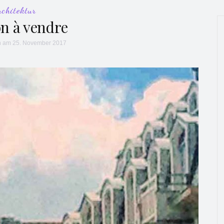
rchitektur
n à vendre
h
am 25. November 2017