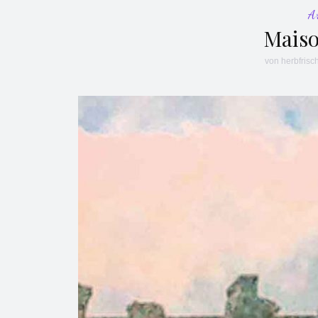
A
Maiso
von
herbfrisc