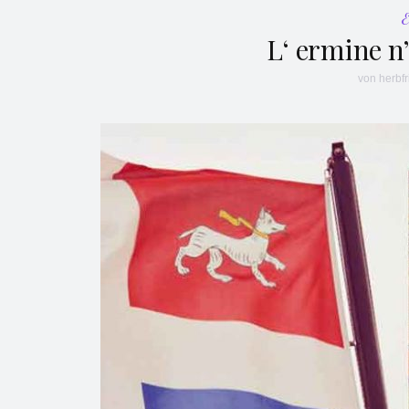
L‘ ermine n
von
herbfr