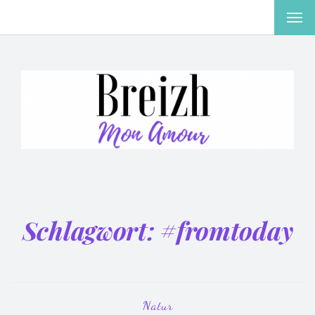
MEN
EIN-
ODE
AUS
Schlagwort:
#fromtoday
Natur