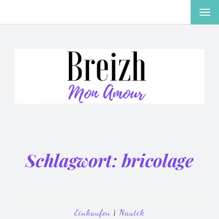
MEN
EIN-
ODE
AUS
Schlagwort:
bricolage
Einkaufen
|
Nautik