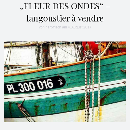
„FLEUR DES ONDES“ –
langoustier à vendre
von
herbfrisch
am 4. August 2017