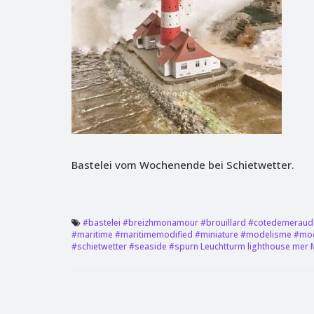
Bastelei vom Wochenende bei Schietwetter.
#bastelei
#breizhmonamour
#brouillard
#cotedemeraud
#maritime
#maritimemodified
#miniature
#modelisme
#mod
#schietwetter
#seaside
#spurn
Leuchtturm
lighthouse
mer