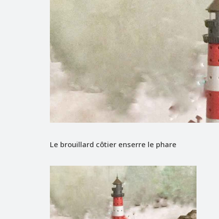
Le brouillard côtier enserre le phare