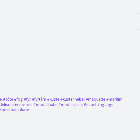
e #côte
#fog
#fyr
#fyrtårn
#küste
#küstennebel
#maquette
#maritim
elismeferroviaire
#modellbahn
#modeltrains
#nebel
#ngauge
Modellbau
phare