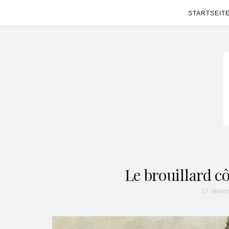
STARTSEIT
Le brouillard cô
27. Nove