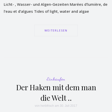
Licht- , Wasser- und Algen-Gezeiten Marées d’lumière, de
l’eau et d’algues Tides of light, water and algae
WEITERLESEN
Einkaufen
Der Haken mit dem man
die Welt ..
von
herbfrisch
am 30. Juli 2017