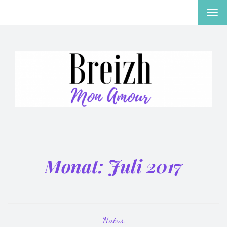
MEN
EIN-
ODE
AUS
Monat:
Juli 2017
Natur