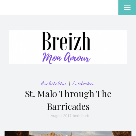
MEN
EIN-
ODE
AUS
Architektur
|
Entdecken
St. Malo Through The
Barricades
1. August 2017
herbfrisch