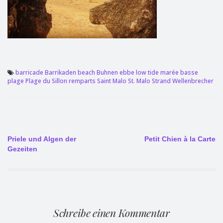
barricade
Barrikaden
beach
Buhnen
ebbe
low tide
marée basse
plage
Plage du Sillon
remparts
Saint Malo
St. Malo
Strand
Wellenbrecher
Beitragsnavigation
Priele und Algen der
Petit Chien à la Carte
Gezeiten
Schreibe einen Kommentar