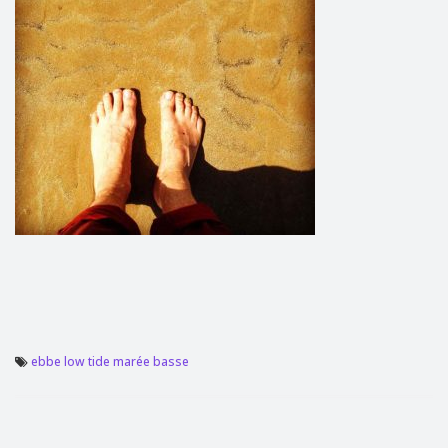
ebbe
low tide
marée basse