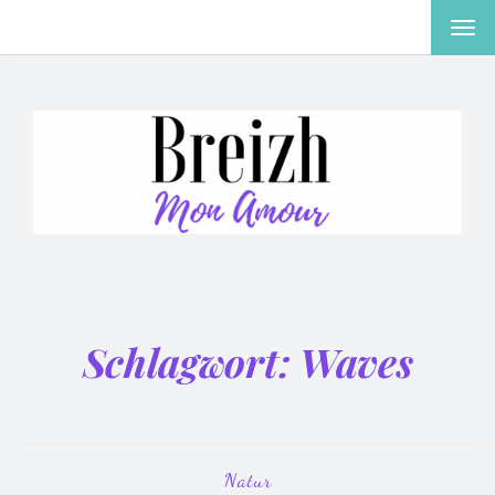
MEN
EIN-
ODE
AUS
Schlagwort:
Waves
Natur