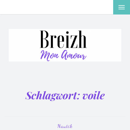
MEN
EIN-
ODE
AUS
Schlagwort:
voile
Nautik