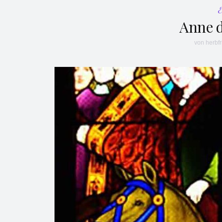
Anne 
von
herbfr