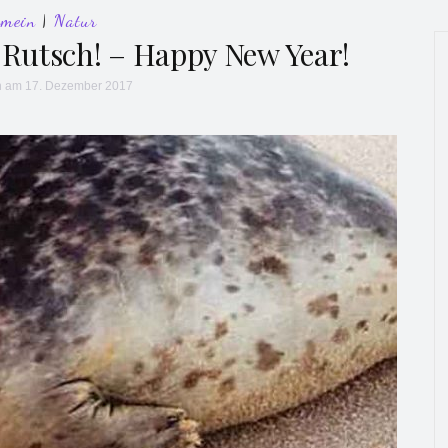
emein
|
Natur
 Rutsch! – Happy New Year!
h
am 17. Dezember 2017