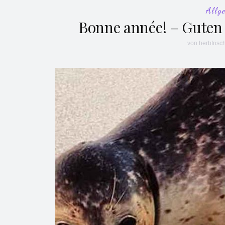
Allg
Bonne année! – Guten
von
herbfrisc