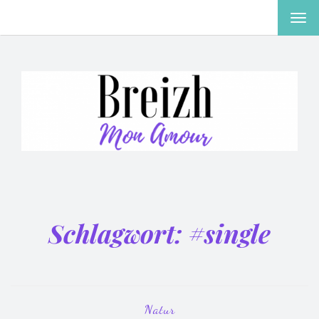
MEN
EIN-
ODE
AUS
Schlagwort:
#single
Natur