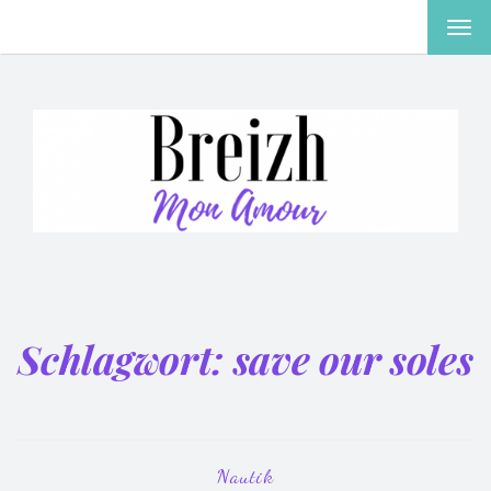
MEN
EIN-
ODE
AUS
Schlagwort:
save our soles
Nautik