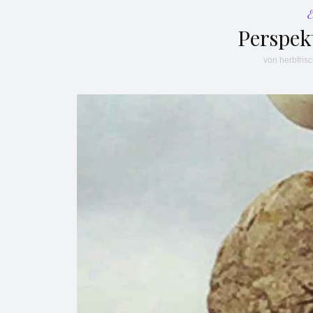
Perspek
von
herbfris