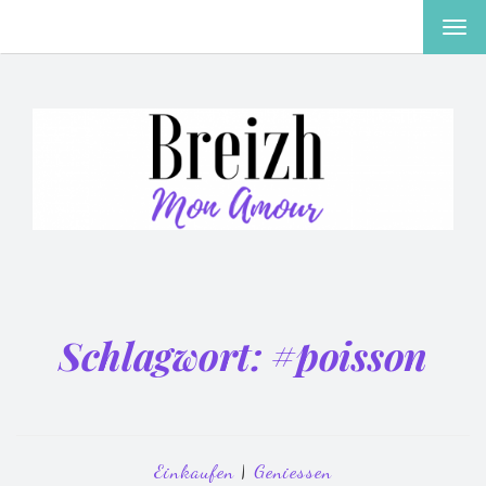
MEN
EIN-
ODE
AUS
Schlagwort:
#poisson
Einkaufen
|
Geniessen