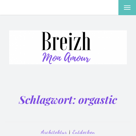
MEN
EIN-
ODE
AUS
Schlagwort:
orgastic
Architektur
|
Entdecken