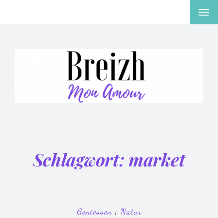
MEN
EIN-
ODE
AUS
Schlagwort:
market
Geniessen
|
Natur