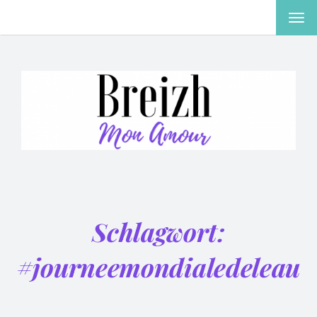
MEN
EIN-
ODE
AUS
Schlagwort:
#journeemondialedeleau