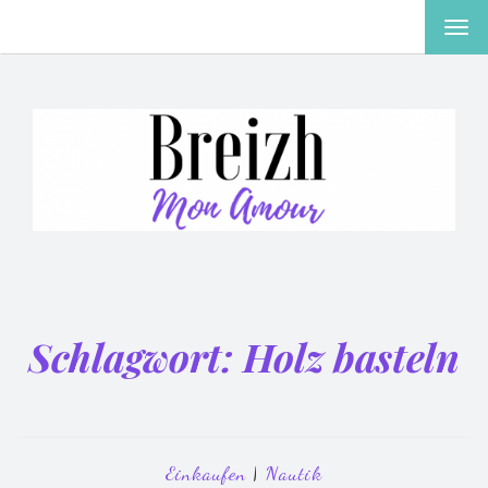
MEN
EIN-
ODE
AUS
Schlagwort:
Holz basteln
Einkaufen
|
Nautik