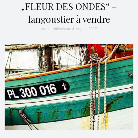
„FLEUR DES ONDES“ –
langoustier à vendre
von
herbfrisch
am 4. August 2017