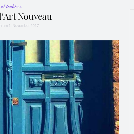
rchitektur
l‘Art Nouveau
ch
am 1. November 2017