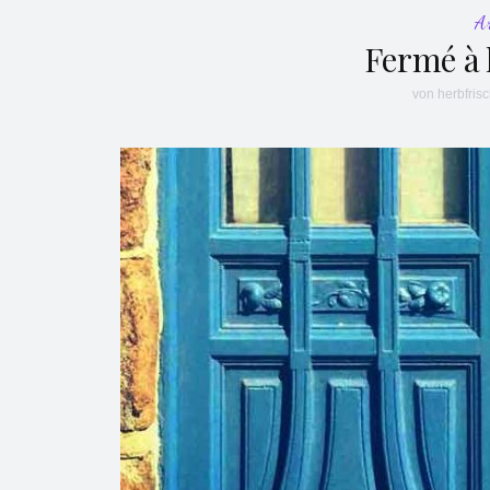
A
Fermé à 
von
herbfris