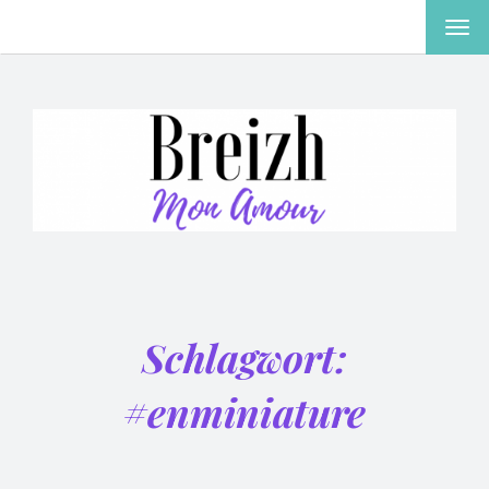
MEN
EIN-
ODE
AUS
Schlagwort:
#enminiature