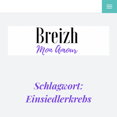
MEN
EIN-
ODE
AUS
Schlagwort:
Einsiedlerkrebs