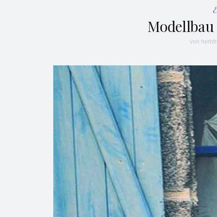
Modellbau 
von
herbfr