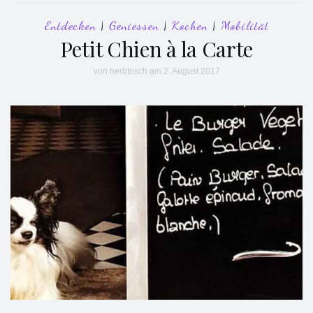
Entdecken
|
Geniessen
|
Kochen
|
Mobilität
Petit Chien à la Carte
von
herbfrisch
am 2. August 2017