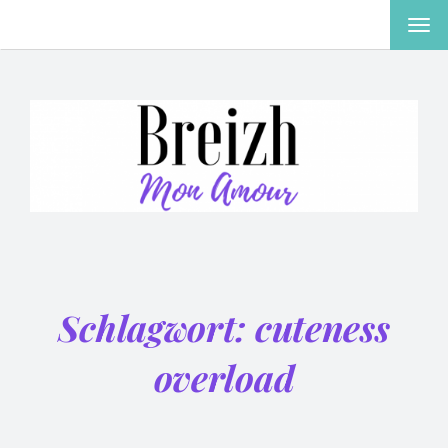
MEN
EIN-
ODE
AUS
Schlagwort:
cuteness
overload