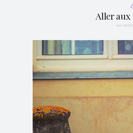
Aller au
von
herbfr