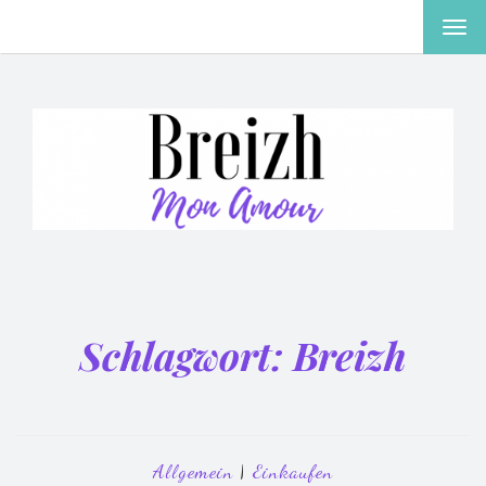
MEN
EIN-
ODE
AUS
Schlagwort:
Breizh
Allgemein
|
Einkaufen