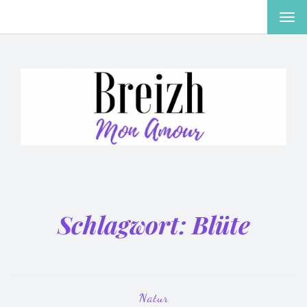
MEN
EIN-
ODE
AUS
Schlagwort:
Blüte
Natur